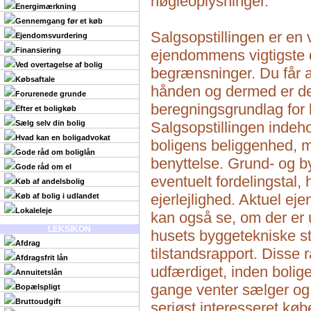
nøgleoplysninger.
Energimærkning
Gennemgang før et køb
Salgsopstillingen er en v
Ejendomsvurdering
Finansiering
ejendommens vigtigste 
Ved overtagelse af bolig
begrænsninger. Du får al
Købsaftale
hånden og dermed er de
Forurenede grunde
beregningsgrundlag for 
Efter et boligkøb
Sælg selv din bolig
Salgsopstillingen indeh
Hvad kan en boligadvokat
boligens beliggenhed, m
Gode råd om boliglån
benyttelse. Grund- og 
Gode råd om el
eventuelt fordelingstal, 
Køb af andelsbolig
ejerlejlighed. Aktuel e
Køb af bolig i udlandet
Lokaleleje
kan også se, om der er 
LEKSIKON
husets byggetekniske s
Afdrag
tilstandsrapport. Disse r
Afdragsfrit lån
udfærdiget, inden boligen
Annuitetslån
gange venter sælger og 
Bopælspligt
Bruttoudgift
seriøst interesseret købe