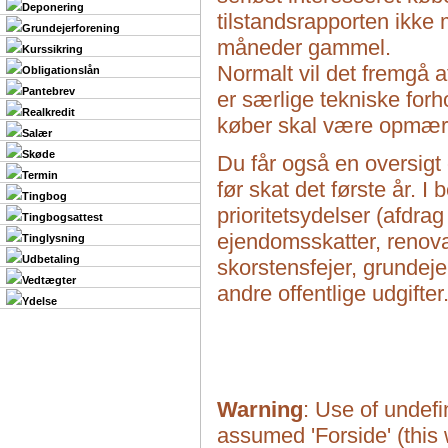
Deponering
tilstandsrapporten ikk
Grundejerforening
måneder gammel.
Kurssikring
Normalt vil det fremgå a
Obligationslån
Pantebrev
er særlige tekniske fo
Realkredit
køber skal være opmær
Salær
Skøde
Du får også en oversigt 
Termin
før skat det første år. I
Tingbog
prioritetsydelser (afdrag
Tingbogsattest
ejendomsskatter, renova
Tinglysning
Udbetaling
skorstensfejer, grundeje
Vedtægter
andre offentlige udgifter
Ydelse
Warning
: Use of undefi
assumed 'Forside' (this w