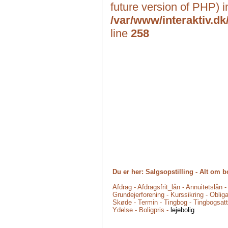
future version of PHP) i
/var/www/interaktiv.dk
line
258
Du er her: Salgsopstilling - Alt om 
Afdrag - Afdragsfrit_lån - Annuitetslån 
Grundejerforening - Kurssikring - Obliga
Skøde - Termin - Tingbog - Tingbogsatte
Ydelse - Boligpris -
lejebolig