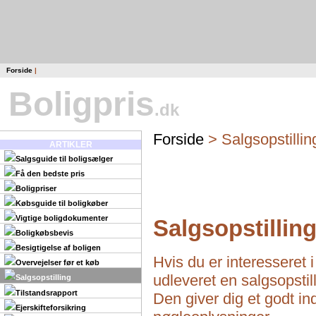
Forside
|
Boligpris
.dk
Forside
> Salgsopstillin
ARTIKLER
Salgsguide til boligsælger
Få den bedste pris
Boligpriser
Købsguide til boligkøber
Vigtige boligdokumenter
Salgsopstillin
Boligkøbsbevis
Besigtigelse af boligen
Hvis du er interesseret i
Overvejelser før et køb
udleveret en salgsopsti
Salgsopstilling
Tilstandsrapport
Den giver dig et godt in
Ejerskifteforsikring