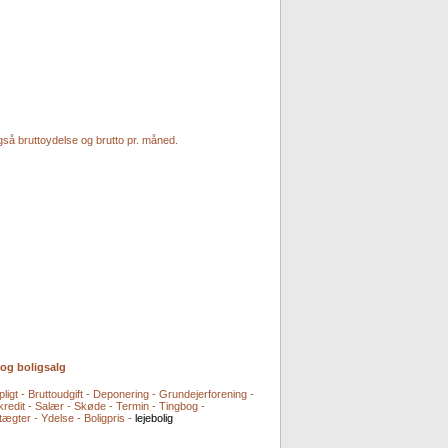
også bruttoydelse og brutto pr. måned.
 og boligsalg
pligt - Bruttoudgift - Deponering - Grundejerforening -
kredit - Salær - Skøde - Termin - Tingbog -
tægter - Ydelse - Boligpris -
lejebolig