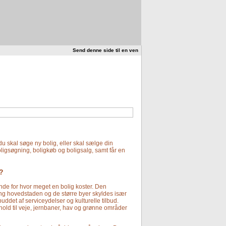
Send denne side til en ven
du skal søge ny bolig, eller skal sælge din
oligsøgning, boligkøb og boligsalg, samt får en
?
nde for hvor meget en bolig koster. Den
ng hovedstaden og de større byer skyldes især
det af serviceydelser og kulturelle tilbud.
hold til veje, jernbaner, hav og grønne områder