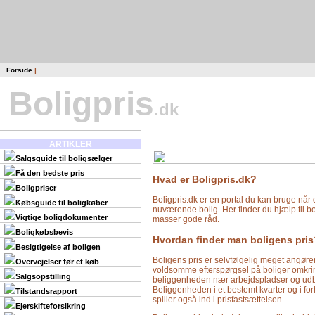
Forside
|
Boligpris
.dk
ARTIKLER
Salgsguide til boligsælger
Få den bedste pris
Hvad er Boligpris.dk?
Boligpriser
Boligpris.dk er en portal du kan bruge når 
Købsguide til boligkøber
nuværende bolig. Her finder du hjælp til b
Vigtige boligdokumenter
masser gode råd.
Boligkøbsbevis
Hvordan finder man boligens pris
Besigtigelse af boligen
Boligens pris er selvfølgelig meget angøre
Overvejelser før et køb
voldsomme efterspørgsel på boliger omkri
Salgsopstilling
beliggenheden nær arbejdspladser og udbud
Beliggenheden i et bestemt kvarter og i for
Tilstandsrapport
spiller også ind i prisfastsættelsen.
Ejerskifteforsikring