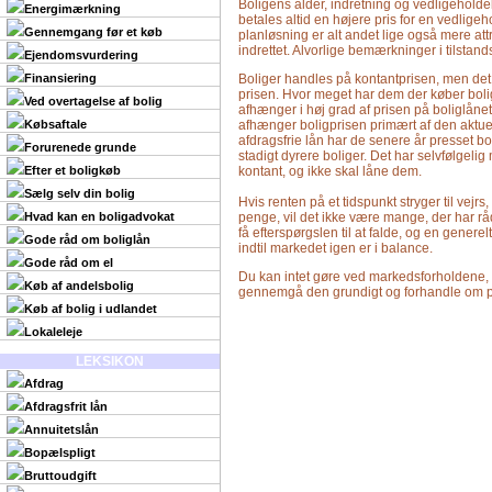
Boligens alder, indretning og vedligehold
Energimærkning
betales altid en højere pris for en vedli
Gennemgang før et køb
planløsning er alt andet lige også mere at
indrettet. Alvorlige bemærkninger i tilstan
Ejendomsvurdering
Finansiering
Boliger handles på kontantprisen, men det 
prisen. Hvor meget har dem der køber boli
Ved overtagelse af bolig
afhænger i høj grad af prisen på boliglånet
Købsaftale
afhænger boligprisen primært af den aktue
afdragsfrie lån har de senere år presset bolig
Forurenede grunde
stadigt dyrere boliger. Det har selvfølgel
Efter et boligkøb
kontant, og ikke skal låne dem.
Sælg selv din bolig
Hvis renten på et tidspunkt stryger til vejr
Hvad kan en boligadvokat
penge, vil det ikke være mange, der har råd 
få efterspørgslen til at falde, og en genere
Gode råd om boliglån
indtil markedet igen er i balance.
Gode råd om el
Du kan intet gøre ved markedsforholdene, 
Køb af andelsbolig
gennemgå den grundigt og forhandle om pri
Køb af bolig i udlandet
Lokaleleje
LEKSIKON
Afdrag
Afdragsfrit lån
Annuitetslån
Bopælspligt
Bruttoudgift