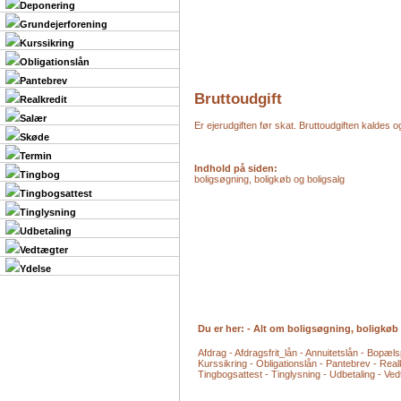
Deponering
Grundejerforening
Kurssikring
Obligationslån
Pantebrev
Bruttoudgift
Realkredit
Salær
Er ejerudgiften før skat. Bruttoudgiften kaldes 
Skøde
Termin
Indhold på siden:
Tingbog
boligsøgning, boligkøb og boligsalg
Tingbogsattest
Tinglysning
Udbetaling
Vedtægter
Ydelse
Du er her: - Alt om boligsøgning, boligkøb
Afdrag - Afdragsfrit_lån - Annuitetslån - Bopæls
Kurssikring - Obligationslån - Pantebrev - Real
Tingbogsattest - Tinglysning - Udbetaling - Ved