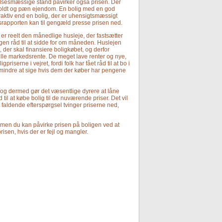
elsesmæssige stand påvirker også prisen. Der
geholdt og pæn ejendom. En bolig med en god
traktiv end en bolig, der er uhensigtsmæssigt
dsrapporten kan til gengæld presse prisen ned.
er reelt den månedlige husleje, der fastsætter
gen råd til at sidde for om måneden. Huslejen
, der skal finansiere boligkøbet, og derfor
lle markedsrente. De meget lave renter og nye,
priserne i vejret, fordi folk har fået råd til at bo i
ig mindre at sige hvis dem der køber har pengene
s, og dermed gør det væsentlige dyrere at låne
til at købe bolig til de nuværende priser. Det vil
lt faldende efterspørgsel tvinger priserne ned,
men du kan påvirke prisen på boligen ved at
sen, hvis der er fejl og mangler.